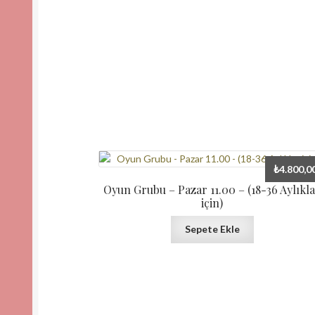
₺
4.800,0
Oyun Grubu – Pazar 11.00 – (18-36 Aylıkl
için)
Sepete Ekle