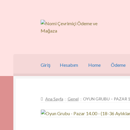
Dolaşıma
İçeriğe
geç
geç
Giriş
Hesabım
Home
Ödeme
Ana Sayfa
Genel
OYUN GRUBU – PAZAR 14.