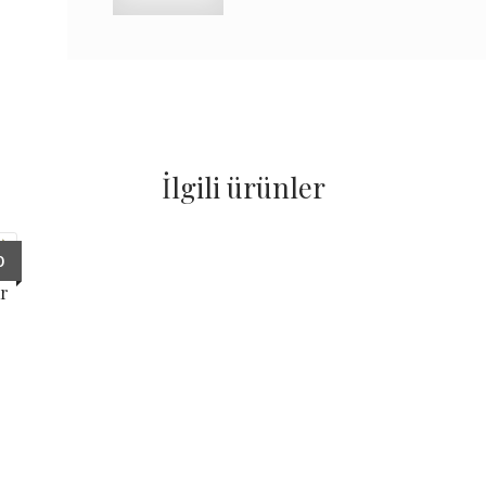
İlgili ürünler
0
ar