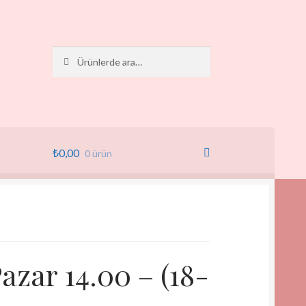
Ara:
Ara
₺
0,00
0 ürün
zar 14.00 – (18-