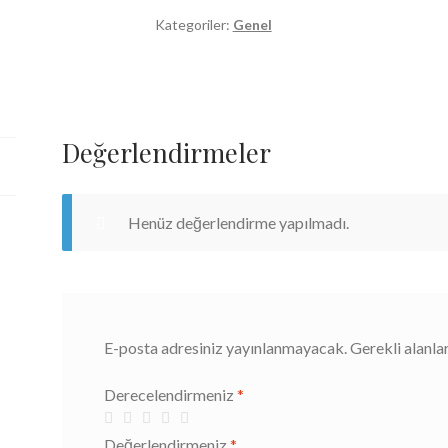
14.00
Kategoriler:
Genel
-
(18-
36
Aylıklar
Değerlendirmeler
için)
adet
Henüz değerlendirme yapılmadı.
E-posta adresiniz yayınlanmayacak.
Gerekli alanla
Derecelendirmeniz
*
Değerlendirmeniz
*